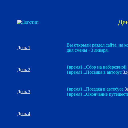
Ден
Вы открыли раздел сайта, на к
День 1
дня смены - 3 января.
{время}...Сбор на набережной
День 2
{время}...Посадка в автобус
Зд
{время}...Поездка в автобусе
Зд
День 3
{время}...Окончание путешест
День 4