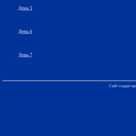
День 5
День 6
День 7
Сайт создан пр