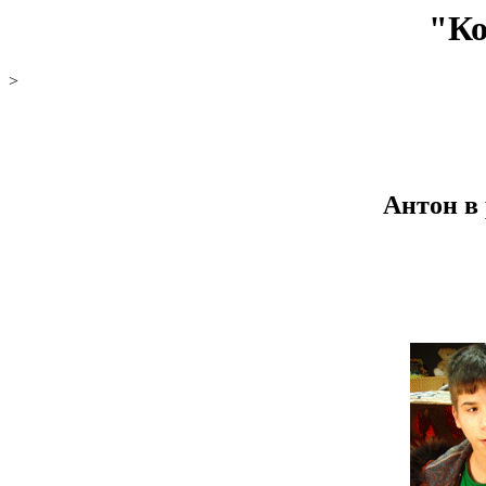
"Ко
>
Антон в