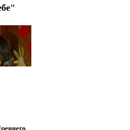
ебе"
Древнего