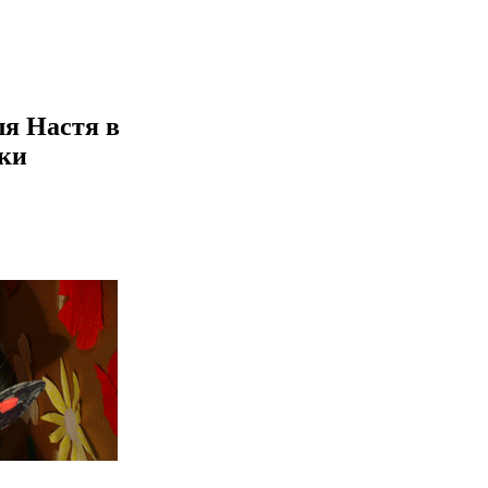
ля Настя в
ки