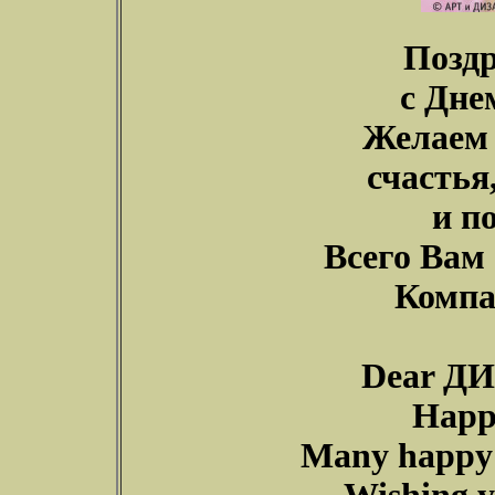
Позд
с Дне
Желаем 
счастья
и п
Всего Вам
Компа
Dear ДИ
Happ
Many happy r