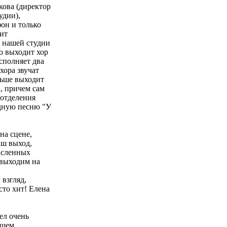
ова (директор
удии),
он и только
рит
р нашей студии
о выходит хор
сполняет два
хора звучат
льше выходит
, причем сам
 отделения
дную песню "У
на сцене,
аш выход,
исленных
 выходим на
 взгляд,
сто хит! Елена
ел очень
ющем