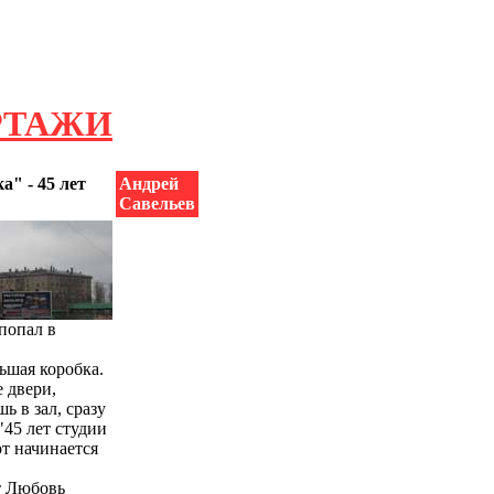
РТАЖИ
ка" - 45 лет
Андрей
Савельев
попал в
ьшая коробка.
е двери,
ь в зал, сразу
"45 лет студии
от начинается
т Любовь