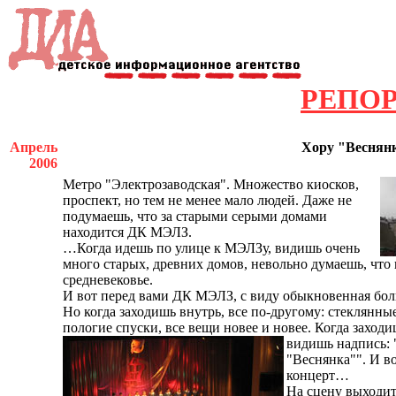
РЕПО
Апрель
Хору "Веснян
2006
Метро "Электрозаводская". Множество киосков,
проспект, но тем не менее мало людей. Даже не
подумаешь, что за старыми серыми домами
находится ДК МЭЛЗ.
…Когда идешь по улице к МЭЛЗу, видишь очень
много старых, древних домов, невольно думаешь, что 
средневековье.
И вот перед вами ДК МЭЛЗ, с виду обыкновенная бол
Но когда заходишь внутрь, все по-другому: стеклянны
пологие спуски, все вещи новее и новее.
Когда заходиш
видишь надпись: 
"Веснянка"". И в
концерт…
На сцену выходи