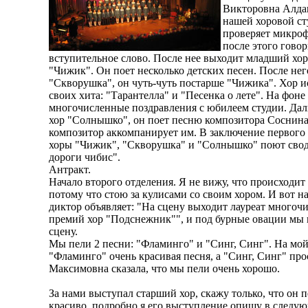
Викторовна Алдак
нашей хоровой ст
проверяет микроф
после этого гово
вступительное слово. После нее выходит младший хо
"Чижик". Он поет несколько детских песен. После нег
"Скворушка", он чуть-чуть постарше "Чижика". Хор и
своих хита: "Тарантелла" и "Песенка о лете". На фоне 
многочисленные поздравления с юбилеем студии. Да
хор "Солнышко", он поет песню композитора Соснина
композитор аккомпанирует им. В заключение первого
хоры "Чижик", "Скворушка" и "Солнышко" поют сво
дороги чибис".
Антракт.
Начало второго отделения. Я не вижу, что происходит 
потому что стою за кулисами со своим хором. И вот н
диктор объявляет: "На сцену выходит лауреат многоч
премий хор "Подснежник"", и под бурные овации мы
сцену.
Мы пели 2 песни: "Фламинго" и "Синг, Синг". На мой
"Фламинго" очень красивая песня, а "Синг, Синг" про
Максимовна сказала, что мы пели очень хорошо.
За нами выступал старший хор, скажу только, что он п
красиво, подробно я его выступление опишу в следу