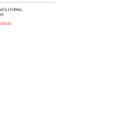
кГц (1149м),
а).
rus.ru
.