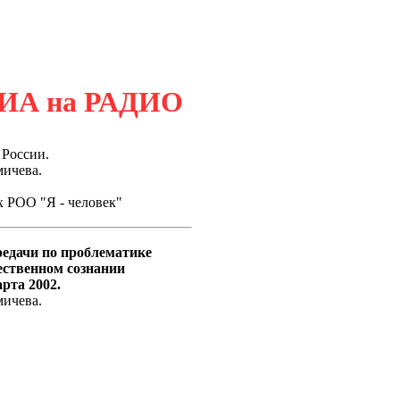
ИА на РАДИО
 России.
мичева.
х РОО "Я - человек"
редачи по проблематике
ественном сознании
рта 2002.
мичева.