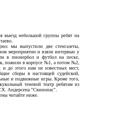
ся выезд небольшой группы ребят на
таево.
но: мы выпустили две стенгазеты,
ном мероприятии и взяли интервью у
ли в пионербол и футбол на песке,
к, пожили в корпусе №1, а потом №2,
 и до этого нам не известных мест,
бщие сборы в настоящей судейской,
ьные и подвижные игры. Кроме того,
кукольный теневой театр ребятам из
 Г.Х. Андерсена "Свинопас".
ены читайте ниже.