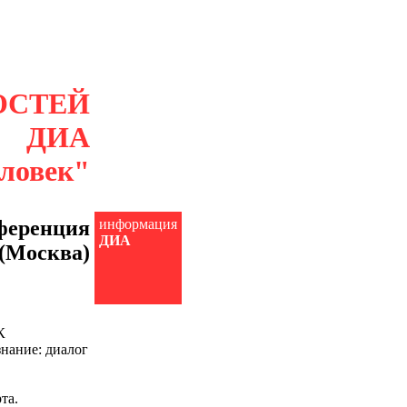
ОСТЕЙ
ДИА
еловек"
ференция
информация
ДИА
Москва)
К
нание: диалог
та.