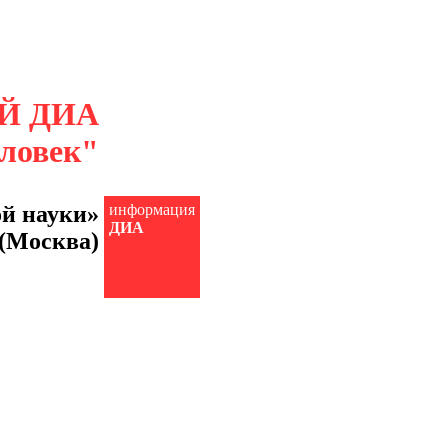
Й ДИА
еловек"
й науки»
информация
ДИА
(Москва)