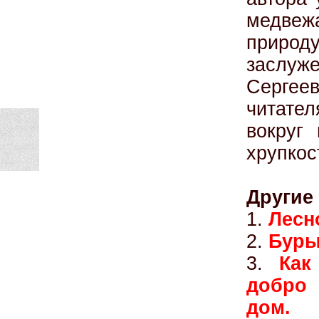
медвеж
природ
заслуж
Сергее
читате
вокруг
хрупкос
Другие 
1.
Лесн
2.
Буры
3.
Как
добро 
дом.