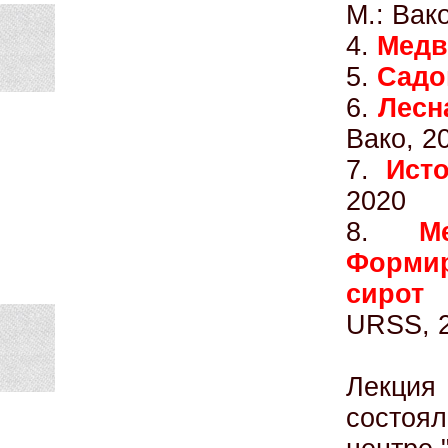
М.: Вак
4.
Медв
5.
Садо
6.
Лесн
Вако, 2
7.
Ист
2020
8.
М
Форми
сирот 
URSS, 
Лекция
состоял