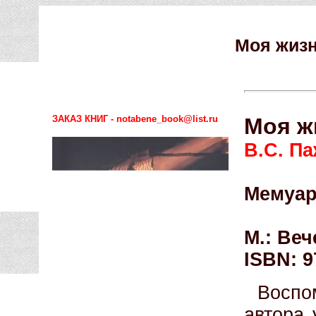
Моя жизн
ЗАКАЗ КНИГ - notabene_book@list.ru
Моя ж
В.С. П
Мемуар
М.: Веч
ISBN: 9
Воспо
автора