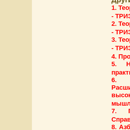
1. Те
- ТРИ
2. Те
- ТРИ
3. Те
- ТРИ
4. Пр
5. Н
практ
6. 
Расш
высо
мышл
7. П
Справ
8. Аз