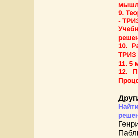
мышл
9. Те
- ТРИ
Учеб
решен
10. 
ТРИЗ 
11. 5
12. 
Проце
Друг
Найт
решен
Генр
Пабл