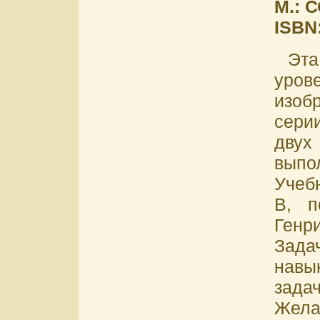
М.: С
ISBN:
Эта
уров
изоб
серии
двух
выпо
Учеб
В, п
Генр
Зад
навы
зад
Жела