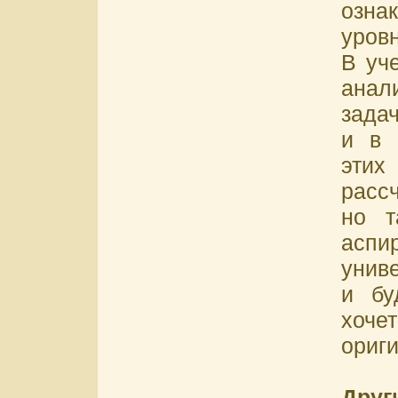
озна
уровн
В уч
анал
зада
и в 
этих
расс
но т
асп
унив
и бу
хоч
ориг
Друг