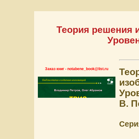
Теория решения 
Уровен
Заказ книг - notabene_book@list.ru
Тео
изо
Уро
В. П
Сери