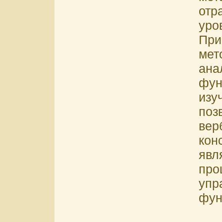
от
уро
Пр
мет
а
фу
изу
по
вер
кон
яв
пр
упр
фун