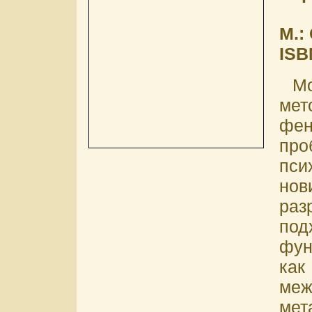
М.:
ISB
Мо
мет
фе
пр
пси
нов
ра
по
фун
к
меж
ме