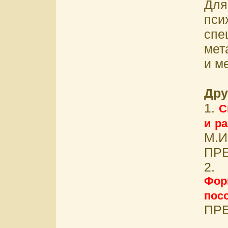
Для
пс
спе
мет
и м
Дру
1.
С
и р
М.И
ПРЕ
Фор
пос
ПРЕ