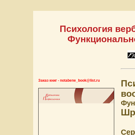
Психология вер
Функциональн
Заказ книг - notabene_book@list.ru
Пс
во
Фун
Шр
Сер