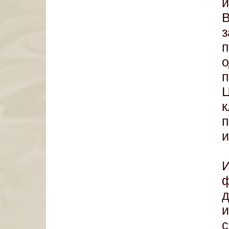
Ц
п
и
И
ф