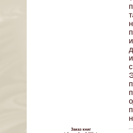
п
п
и
с
о
п
н
Заказ книг