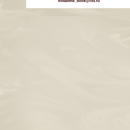
notabene_book@list.ru