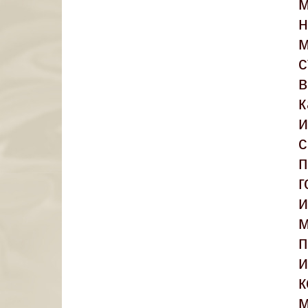
к
п
и
п