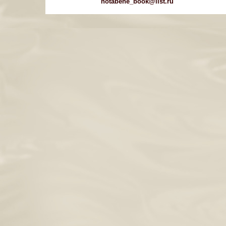
notabene_book@list.ru