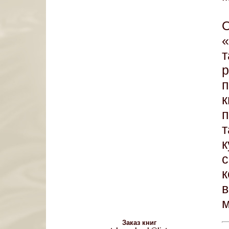
т
к
в
м
Заказ книг