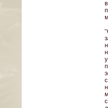
в
м
з
н
э