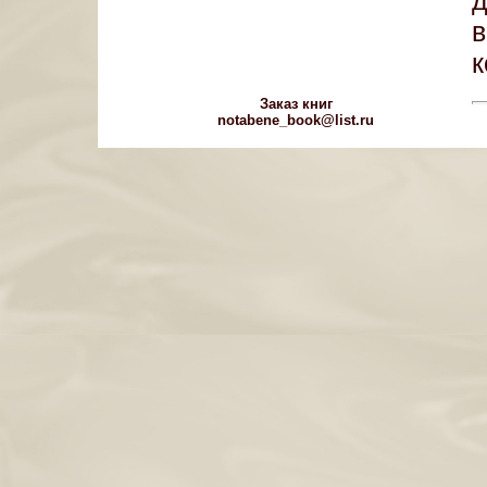
д
в
к
Заказ книг
notabene_book@list.ru