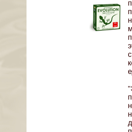
к
е
"
п