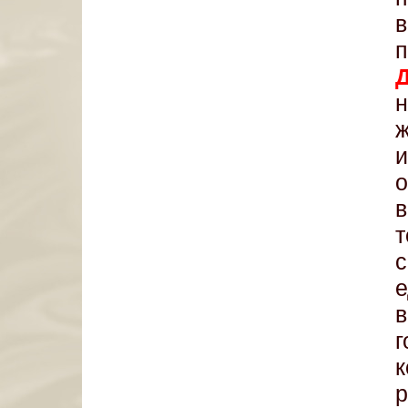
о
в
р