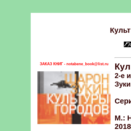
Культ
ЗАКАЗ КНИГ - notabene_book@list.ru
Кул
2-е 
Зуки
Сер
М.: 
2018.