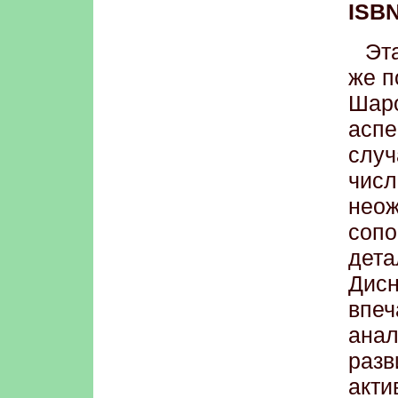
ISBN
Эт
же п
Шаро
асп
слу
чи
неож
соп
дет
Дисн
впеч
анал
раз
ак