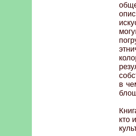
общ
опи
иск
мог
погр
этн
коло
ре
собс
в че
блош
Книг
кто 
куль