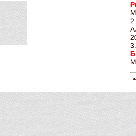
Р
М
А
2
Б
М
и