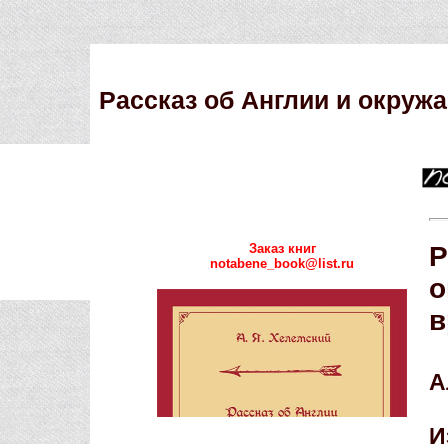
Рассказ об Англии и окруж
Заказ книг
Р
notabene_book@list.ru
о
в
А
И