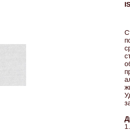
I
С
п
с
с
о
п
а
ж
У
з
Д
1