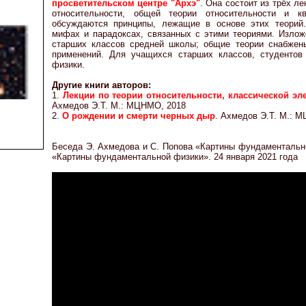
просветительском центре "Архэ"
. Она состоит из трёх л
относительности, общей теории относительности и к
обсуждаются принципы, лежащие в основе этих теорий.
мифах и парадоксах, связанных с этими теориями. Излож
старших классов средней школы; общие теории снабжен
применений. Для учащихся старших классов, студентов
физики.
Другие книги авторов:
1.
Лекции по теории относительности, классической эл
Ахмедов Э.Т. М.: МЦНМО, 2018
2.
О рождении и смерти черных дыр
. Ахмедов Э.Т. М.: 
Беседа Э. Ахмедова и С. Попова «Картины фундаментально
«Картины фундаментальной физики». 24 января 2021 года