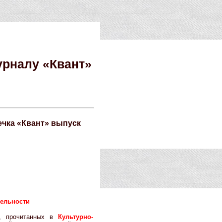
урналу «Квант»
чка «Квант» выпуск
тельности
й, прочитанных в
Культурно-