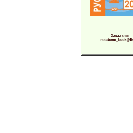
Заказ книг
notabene_book@lis