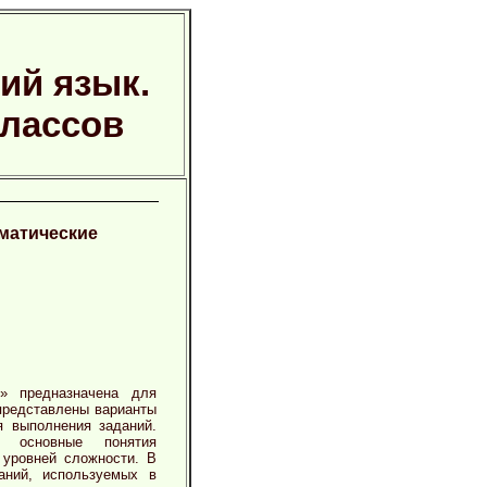
кий язык.
классов
ематические
» предназначена для
 представлены варианты
я выполнения заданий.
 основные понятия
 уровней сложности. В
аний, используемых в