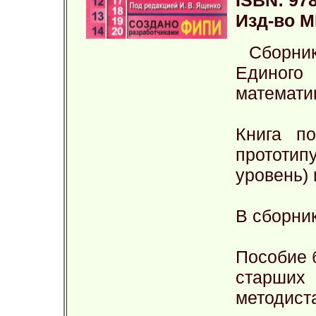
ISBN: 978
Изд-во М
Сборни
Единого
математи
Книга по
прототип
уровень) 
В сборни
Пособие 
старших 
методист