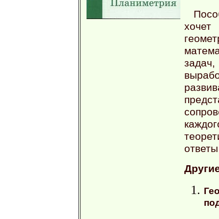
Посо
хочет
геоме
матема
задач
выраб
разв
предс
сопро
каждо
теоре
ответы
Другие
Ге
по