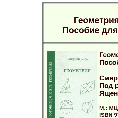
Геометрия
Пособие для
Геом
Посо
Смир
Под р
Ящен
М.: МЦ
ISBN 9