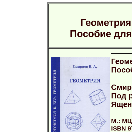
Геометрия
Пособие для
Геом
Посо
Смир
Под р
Ящен
М.: МЦ
ISBN 9