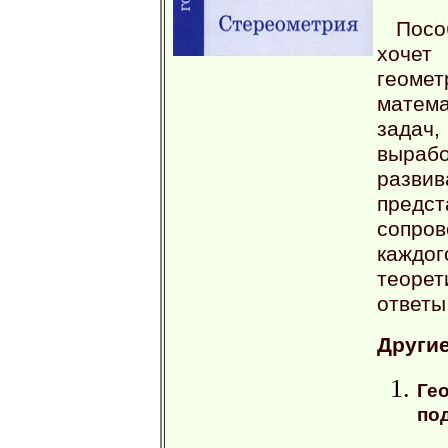
Посо
хочет
геоме
матема
задач
выраб
разв
предс
сопро
каждо
теоре
ответы
Другие
Ге
по