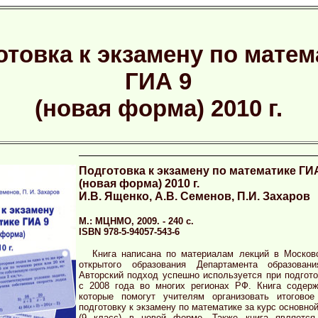
отовка к экзамену по матем
ГИА 9
(новая форма) 2010 г.
Подготовка к экзамену по математике ГИ
(новая форма) 2010 г.
И.В. Ященко, А.В. Семенов, П.И. Захаров
М.: МЦНМО, 2009. - 240 с.
ISBN 978-5-94057-543-6
Книга написана по материалам лекций в Москов
открытого образования Департамента образован
Авторский подход успешно используется при подгото
с 2008 года во многих регионах РФ. Книга содерж
которые помогут учителям организовать итоговое
подготовку к экзамену по математике за курс основно
(9 класс) в новой форме. Также книга являетс