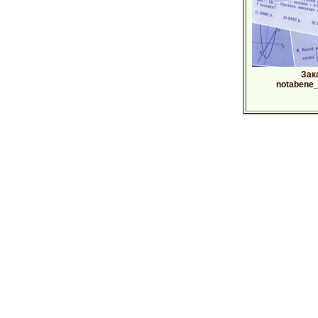
Зак
notabene_