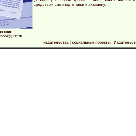
средством самоподготовки к экзамену.
аз книг
book@list.ru
|
|
издательства
социальные проекты
Издательс