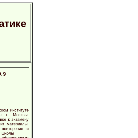
атике
А 9
ском институте
ия г. Москвы.
вке к экзамену
ит материалы,
 повторение и
й школы
я эффективным