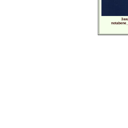
Зак
notabene_