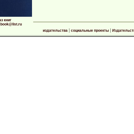
аз книг
book@list.ru
|
|
издательства
социальные проекты
Издательс