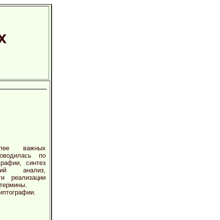
х
лее важных
роводилась по
рафии, синтез
ский анализ,
ти реализации
 термины.
иптографии.