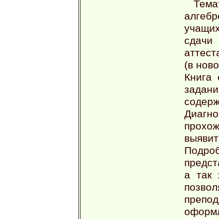
Тем
алгебр
учащи
сдач
аттест
(в нов
Книга 
задани
соде
Диаг
прохож
выявит
Подр
предст
а так 
позв
препо
оформ