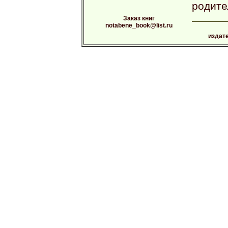
родите
Заказ книг
notabene_book@list.ru
издат