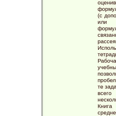
оценив
формул
(с доп
или
форму
связа
рассея
Испол
тетрад
Рабоч
учебны
позво
пробел
те зад
всего
нескол
Книга
средн