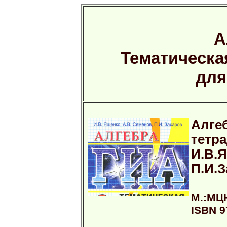
А
Тематическа
для
Алге
тетра
И.В.Я
П.И.
М.:МЦН
ISBN 9