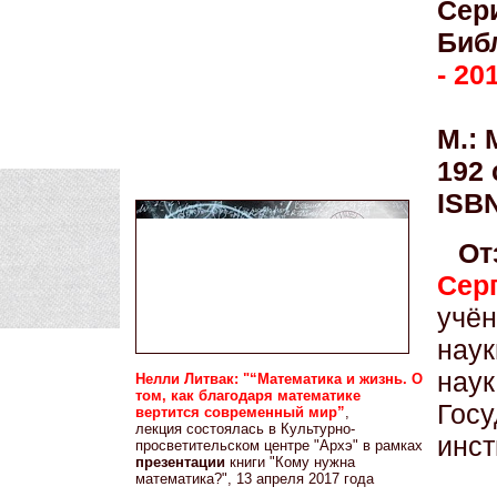
Сер
Биб
- 20
М.: 
192 
ISBN
От
Сер
учё
наук
нау
Нелли Литвак: "“Математика и жизнь. О
том, как благодаря математике
Гос
вертится современный мир”
,
лекция состоялась в Культурно-
инст
просветительском центре "Архэ" в рамках
презентации
книги "Кому нужна
математика?", 13 апреля 2017 года