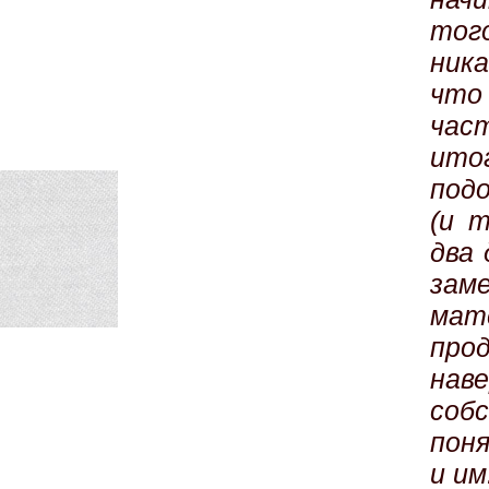
тог
ника
что
час
ито
под
(и 
два 
зам
мат
прод
нав
соб
пон
и им