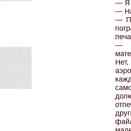
— Я
— Н
— П
погр
печа
— И
мат
Нет,
аэр
каж
само
дол
отп
дру
фай
мал