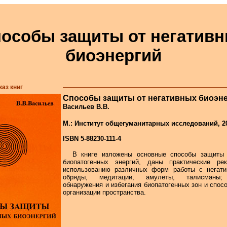
особы защиты от негатив
биоэнергий
каз книг
Способы защиты от негативных биоэн
Васильев В.В.
М.: Институт общегуманитарных исследований, 200
ISBN 5-88230-111-4
В книге изложены основные способы защиты 
биопатогенных энергий, даны практические ре
использованию различных форм работы с негатив
обряды, медитации, амулеты, талисманы;
обнаружения и избегания биопатогенных зон и спос
организации пространства.