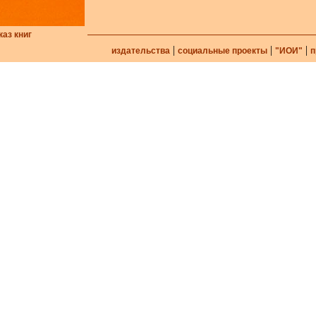
каз книг
|
|
|
издательства
социальные проекты
"ИОИ"
п