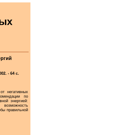
ных
ергий
2. - 64 с.
от негативных
комендации по
ной энергией:
 возможность
обы правильной