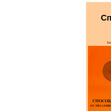
Сп
За