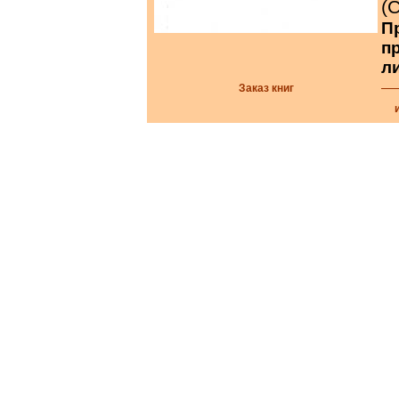
(
П
п
л
Заказ книг