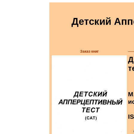
Детский Апп
Заказ книг
Д
т
М
и
I