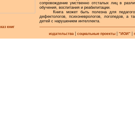
сопровождение умственно отсталых лиц в разли
обучения, воспитания и реабилитации.
Книга может быть полезна для педагогов,
дефектологов, психоневрологов, логопедов, а т
детей с нарушением интеллекта.
каз книг
|
|
|
издательства
социальные проекты
"ИОИ"