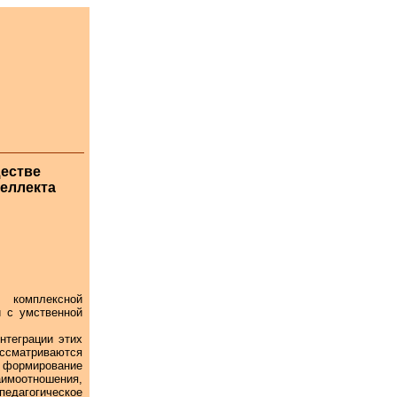
ществе
еллекта
 комплексной
й с умственной
теграции этих
ссматриваются
, формирование
моотношения,
едагогическое