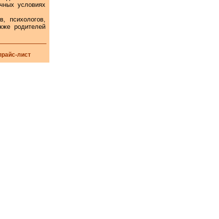
чных условиях
 психологов,
акже родителей
прайс-лист