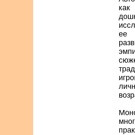
как
дош
иссл
ее 
раз
эмп
сю
тра
игр
лич
возр
Мон
мно
пр