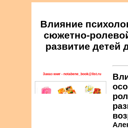
Влияние психоло
сюжетно-ролевой
развитие детей 
Заказ книг - notabene_book@list.ru
Вли
осо
рол
раз
воз
Але