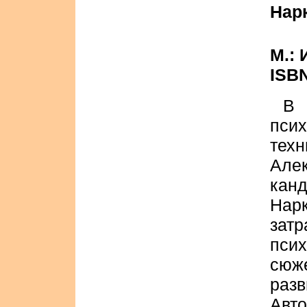
Нар
М.: 
ISBN
В
пси
тех
Але
кан
Нар
зат
пси
сюже
разв
Авт