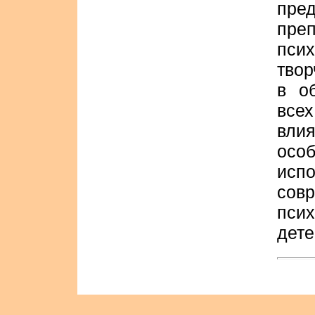
пре
пре
пси
твор
в о
всех
вл
осо
исп
сов
пси
дете