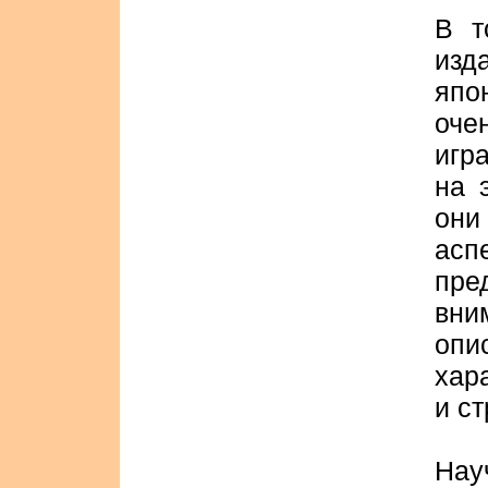
В т
изд
япо
оче
игр
на 
они
ас
пре
вн
опи
хар
и ст
Нау