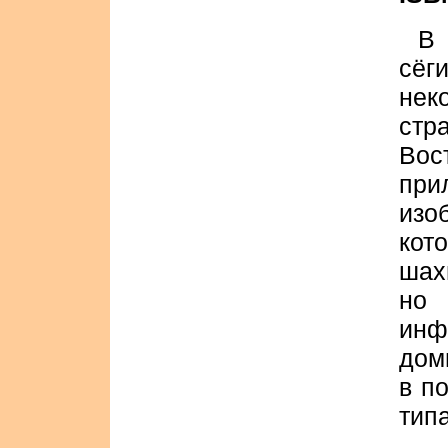
В 
сёг
нек
стр
Вос
пр
изо
кот
шах
но 
инф
дом
в п
типа