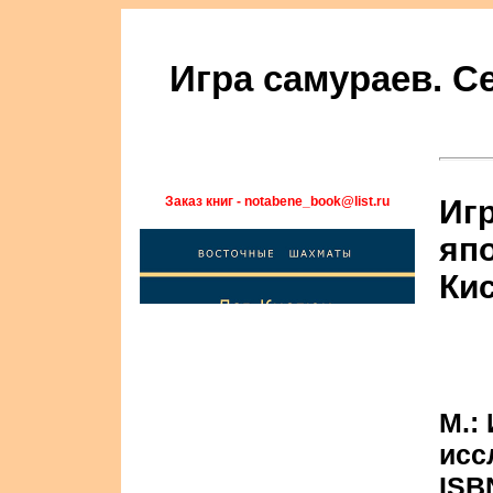
Игра самураев. С
Заказ книг - notabene_book@list.ru
Игр
яп
Ки
М.:
исс
ISB