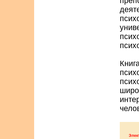
пре
дея
пси
унив
пси
псих
Кни
псих
пси
шир
инте
чело
Элект