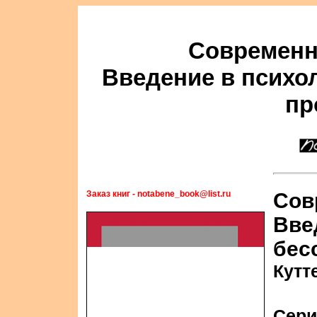
Современн
Введение в психо
пр
Заказ книг - notabene_book@list.ru
Сов
Вве
бес
Кутт
Сери