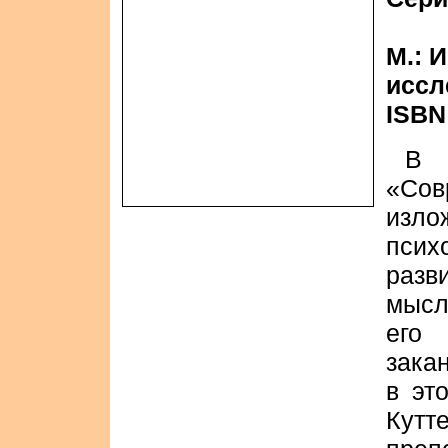
М.: 
иссле
ISBN
В 
«Со
изл
псих
разв
мысл
его
зака
в эт
Кутт