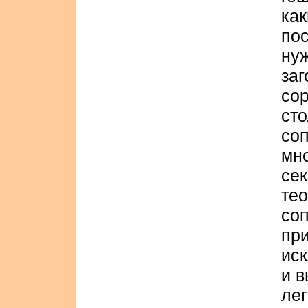
ка
по
ну
заг
со
ст
со
мн
се
те
со
пр
ис
и в
лег