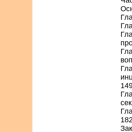
Час
Ос
Гла
Гла
Гл
про
Гл
во
Гл
ин
14
Гл
сек
Гл
18
За