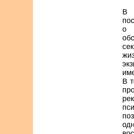
В
по
о 
о
се
ж
эк
им
В 
пр
ре
пс
по
од
во