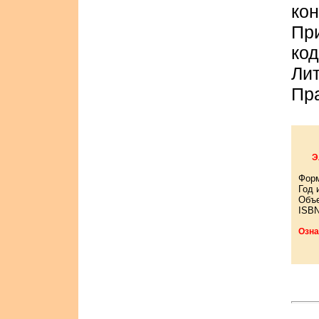
кон
Пр
код
Ли
Пр
Э
Фор
Год 
Объе
ISBN
Озна