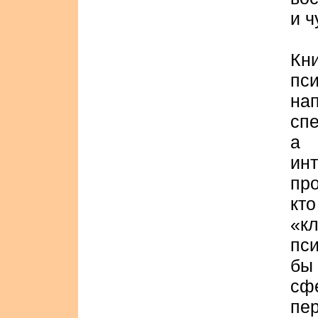
и ч
Кн
пс
на
сп
а 
ин
пр
кт
«к
пс
бы
с
пе