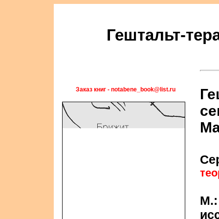
Гештальт-тер
Заказ книг - notabene_book@list.ru
Ге
се
Ма
Се
тео
М.
исс