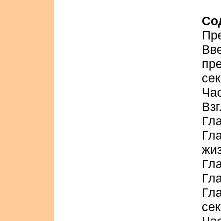
Со
Пр
Вв
пр
се
Час
Взг
Гла
Гл
жи
Гла
Гла
Гл
сек