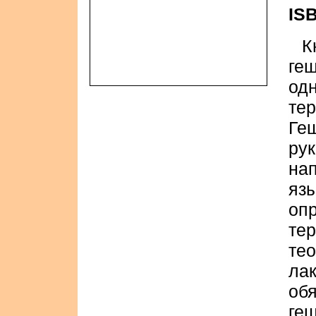
ISB
К
ге
од
те
Ге
ру
на
я
оп
те
те
л
об
ге