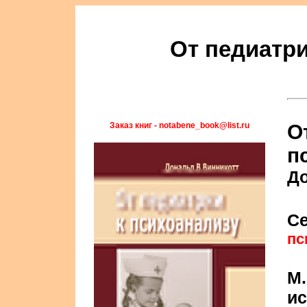
От педиатри
Заказ книг - notabene_book@list.ru
О
п
До
С
пс
М.
ис