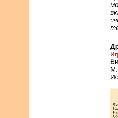
мо
вк
с
те
Др
Иг
Ви
М.
Ис
Фо
Го
Ра
Об