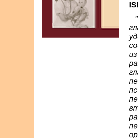
IS
г
у
со
и
ра
гл
пе
пс
пе
в
р
пе
ор