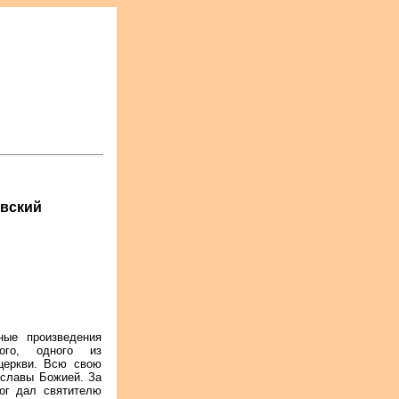
овский
ые произведения
кого, одного из
церкви. Всю свою
 славы Божией. За
ог дал святителю