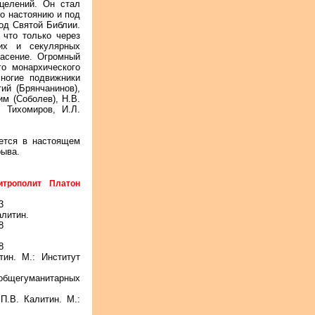
целений. Он стал
го настоянию и под
од Святой Библии.
 что только через
их и секулярных
пасение. Огромный
го монархического
ногие подвижники
ий (Брянчанинов),
им (Соболев), Н.В.
. Тихомиров, И.Л.
уется в настоящем
рыва.
трополит Платон
3
алитин.
8
8
тин. М.: Институт
 общегуманитарных
П.В. Калитин. М.:
.