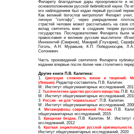
Филарету благодатные дары прозорливости и ис
основоположником русской библейской науки. По е
его наблюдением был издан первый русский перев
Как великий богослов митрополит Филарет учил,
личную "голгофу", через умерщвление плотск
страстей человек может рассчитывать на свое с
вклад святитель внес в создание теории русско
государства. Последователями Филарета были м
православия и великие русские мыслители -Игнат
Иннокентий (Смирнов), Макарий (Глухарев), Сераф
Гоголь, А.Н. Муравьев, К.П. Победоносцев, Л.А
Солоневич.
Часть произведений святителя Филарета публик
издании впервые после более чем столетнего пере
Другие книги П.В. Калитина:
1.
Цветущая сложность жизни и творений. Ми
Редактор-составитель П.В. Калитин.
(Левшин).
М.: Институт общегуманитарных исследований, 201
2.
П.В. К
Тысячелетнее царство русского юродства.
М.: Институт общегуманитарных исследований, 201
3.
П.В. Калитин.
Россия - не для "нормальных".
М.: Институт общегуманитарных исследований, 200
4.
П.В. Кали
Метаморфозы современной России.
общегуманитарных исследований, 2015
5.
П.В. Калитин. М.: Институт
Крещеная бездна.
исследований, 2012
6.
Краткая энциклопедия русской оригинальности
Институт общегуманитарных исследований, 2020