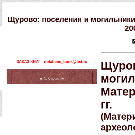
Щурово: поселения и могильники
20
ЗАКАЗ КНИГ - notabene_book@list.ru
Щуров
могил
Матер
гг.
(Матер
археол