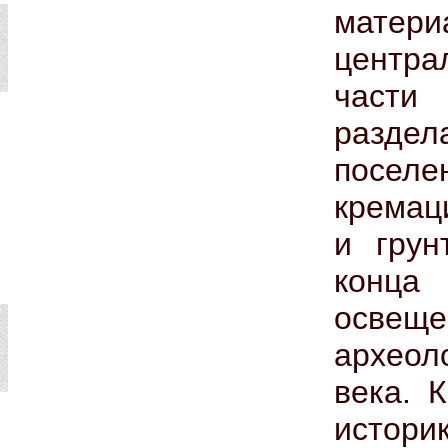
матери
центра
части 
раздел
посел
кремаци
и грун
конца 
освещ
археол
века. 
истори