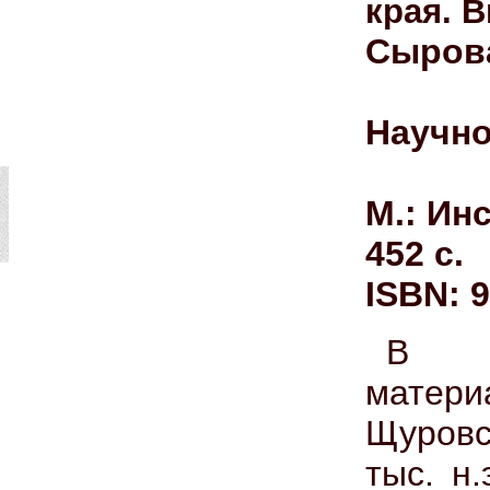
края. В
Сырова
Научно
М.: Ин
452 с.
ISBN: 9
В м
матери
Щуровс
тыс. н.