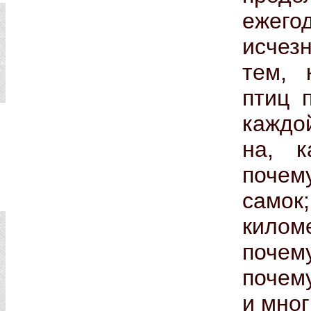
ежего
исчез
тем, 
птиц 
каждо
на, к
почем
самок
килом
поче
почем
и мног