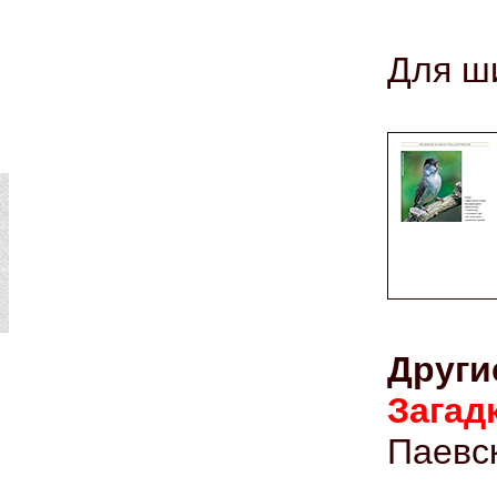
Для ши
Други
Зага
Паевск