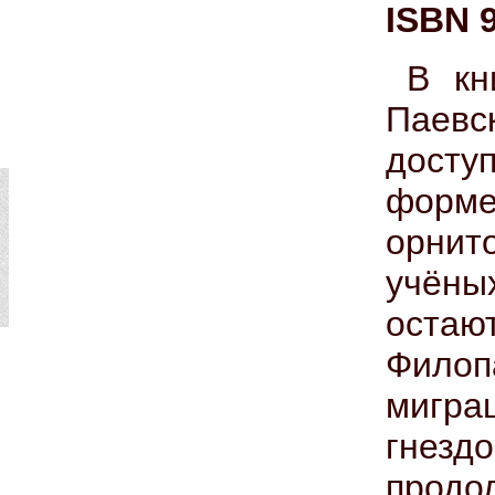
ISBN 9
В кн
Паевск
досту
форм
орнит
учёны
остаю
Фило
мигра
гнезд
прод