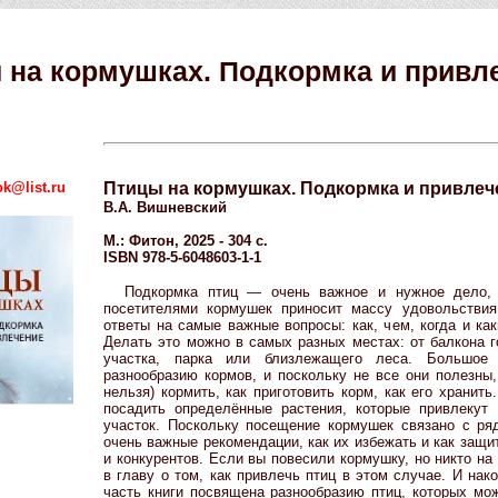
 на кормушках. Подкормка и привл
k@list.ru
Птицы на кормушках. Подкормка и привлеч
В.А. Вишневский
М.: Фитон, 2025 - 304 с.
ISBN 978-5-6048603-1-1
Подкормка птиц — очень важное и нужное дело,
посетителями кормушек приносит массу удовольстви
ответы на самые важные вопросы: как, чем, когда и ка
Делать это можно в самых разных местах: от балкона г
участка, парка или близлежащего леса. Большое
разнообразию кормов, и поскольку не все они полезны,
нельзя) кормить, как приготовить корм, как его хранит
посадить определённые растения, которые привлеку
участок. Поскольку посещение кормушек связано с ря
очень важные рекомендации, как их избежать и как защит
и конкурентов. Если вы повесили кормушку, но никто на
в главу о том, как привлечь птиц в этом случае. И на
часть книги посвящена разнообразию птиц, которых мо