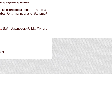
в трудные времена.
 многолетнем опыте автора,
афа. Она написана с большой
ь
.
В.А. Вишневский. М.: Фитон,
ИСТ