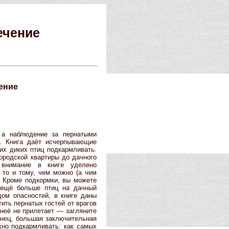
ечение
ение
 а наблюдение за пернатыми
я. Книга даёт исчерпывающие
ких диких птиц подкармливать.
ородской квартиры до дачного
 внимание в книге уделено
 то и тому, чем можно (а чем
ь. Кроме подкормки, вы можете
т ещё больше птиц на дачный
дом опасностей, в книге даны
ить пернатых гостей от врагов
 неё не прилетает — загляните
конец, большая заключительная
жно подкармливать: как самых