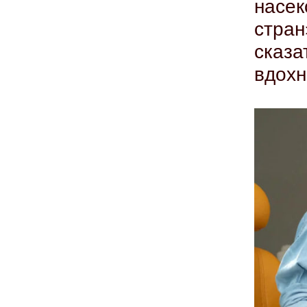
насек
стра
сказ
вдохн