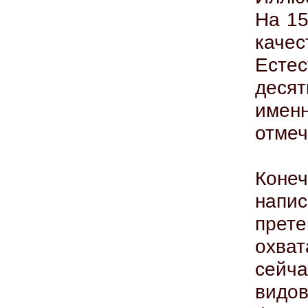
На 15
кач
Есте
десят
имен
отмеч
Коне
напи
прете
охва
сейч
видо