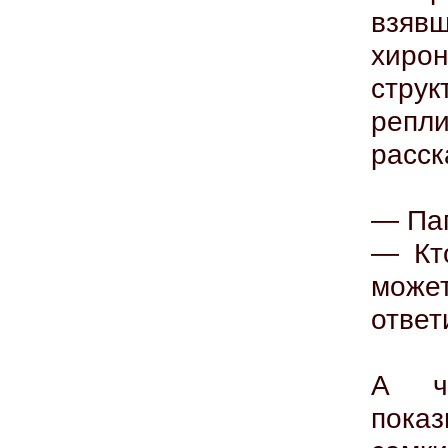
взяв
хиро
стру
реп
расск
— Пап
— Кт
може
отве
А ч
пока