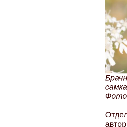
Брачн
самка
Фото 
Отде
авто