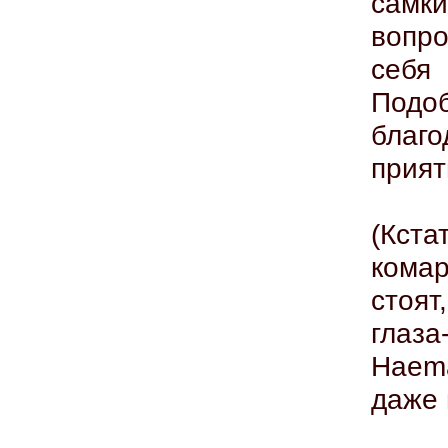
самки
вопро
себя
Подоб
благ
прият
(Кст
комар
стоя
гла
Haema
даже 