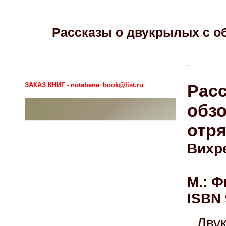
Рассказы о двукрылых с о
ЗАКАЗ КНИГ - notabene_book@list.ru
Рас
обз
отр
Вихре
М.: Ф
ISBN 
Дв