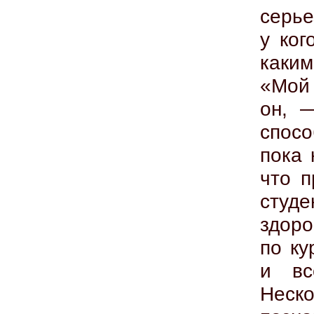
серье
у ког
каким
«Мой 
он, 
спос
пока 
что п
студ
здор
по ку
и вс
Нес