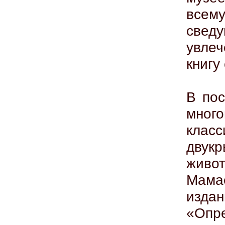
всем
свед
увле
книгу
В пос
мно
клас
двук
жив
Мам
изда
«Опр