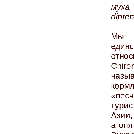
муха 
dipter
Мы у
един
относ
Chiro
назы
корм
«пес
тури
Азии,
а опя