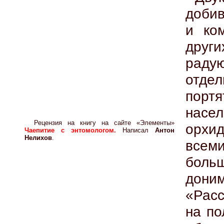
добив
и ко
други
раду
отде
портя
нас
Рецензия на книгу на сайте «Элементы»
орхи
Чаепитие с энтомологом.
Написал
Антон
Нелихов
.
все
боль
доним
«Рас
на по