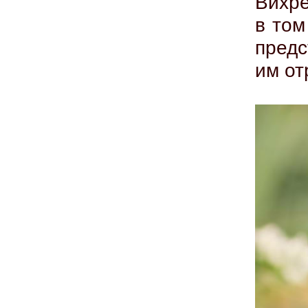
Вихре
в том
предс
им от