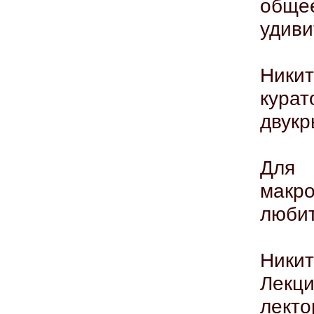
обще
удиви
Никит
кура
двукр
Для
макр
любит
Никит
Лекци
лекто