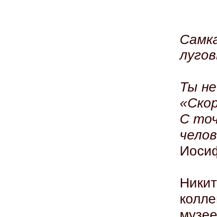
Самка
лугов
Ты не
«Скор
С точ
челов
Иоси
Никит
колл
музее