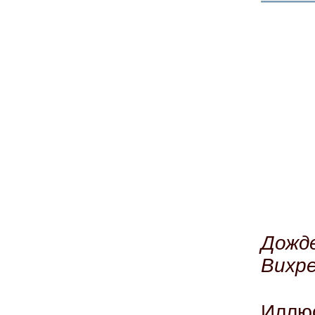
Дожде
Вихр
Иллю