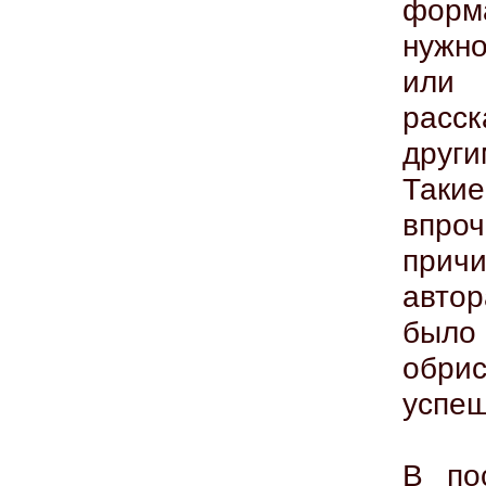
форм
нужн
или
расс
други
Таки
впро
прич
автор
было 
обри
успеш
В по