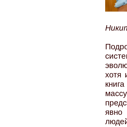
Никит
Под
систе
эволю
хотя 
книг
масс
пред
явно
людей