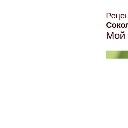
Рец
Соко
Мой 