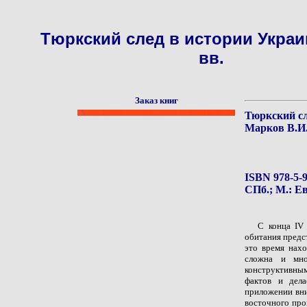
Тюркский след в истории Украи
вв.
Заказ книг
Тюркский сл
Марков В.И
ISBN 978-5-9
СПб.; М.: Ев
С конца IV 
обитания предс
это время нах
сложна и мно
конструктивны
фактов и дел
приложении вни
восточного про