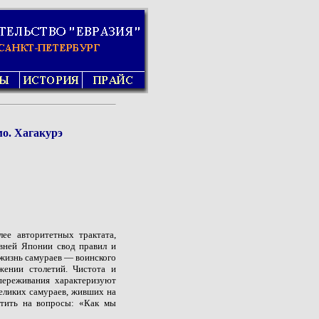
о. Хагакурэ
ее авторитетных трактата,
вней Японии свод правил и
жизнь самураев — воинского
жении столетий. Чистота и
переживания характеризуют
еликих самураев, живших на
етить на вопросы: «Как мы