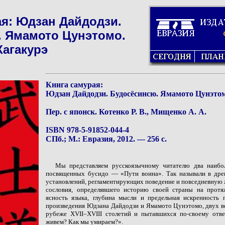
ая: Юдзан Дайдодзи.
. Ямамото Цунэтомо.
Хагакурэ
Книга самурая:
Юдзан Дайдодзи. Будосёсинсю. Ямамото Цунэтом
Пер. с японск. Котенко Р. В., Мищенко А. А.
ISBN 978-5-91852-044-4
СПб.; М.: Евразия, 2012. — 256 с.
Мы представляем русскоязычному читателю два наибол
посвященных бусидо — «Пути воина». Так называли в дре
установлений, регламентирующих поведение и повседневную 
сословия, определявшего историю своей страны на протя
ясность языка, глубина мысли и предельная искренность 
произведения Юдзана Дайдо­дзи и Ямамото Цунэтомо, двух в
рубеже XVII–XVIII столетий и пытавшихся по-своему отв
живем? Как мы умираем?».