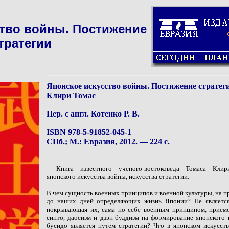
ство войны. Постижение
тратегии
Японское искусство войны. Постижение стратег
Клири Томас
Пер. с англ. Котенко Р. В.
ISBN 978-5-91852-045-1
СПб.; М.: Евразия, 2012. — 224 с.
Книга известного ученого-востоковеда Томаса Кли
японского искусства войны, искусства стратегии.
В чем сущность военных принципов и военной культуры, на п
до наших дней определяющих жизнь Японии? Не является 
покрывающая их, сама по себе военным принципом, приемо
синто, даосизм и дзэн-буддизм на формирование японского 
бусидо является путем стратегии? Что в японском искусст