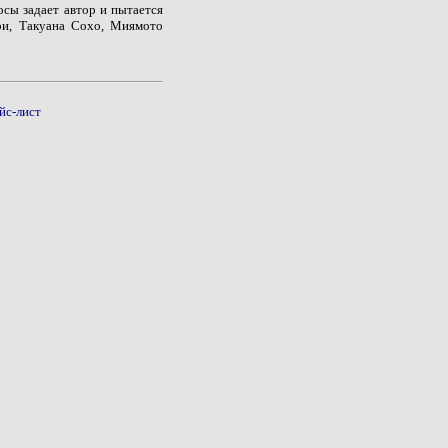
осы задает автор и пытается
ри, Такуана Сохо, Миямото
йс-лист