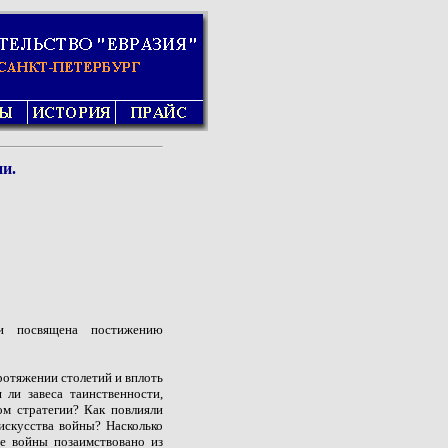
ии.
ри посвящена постижению
ротяжении столетий и вплоть
ли завеса таинственности,
м стратегии? Как повлияли
искусства войны? Насколько
ве войны позаимствовано из