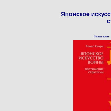
Японское искус
с
Заказ книг