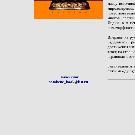
массу источник
мировоззрения
повествователь
многом сравни
Индии, а в не
полиморфности,
Впервые на рус
буддийской р
достижения изм
текст, на стран
играющая ключе
Значительным в
связи между бу
Заказ книг
notabene_book@list.ru