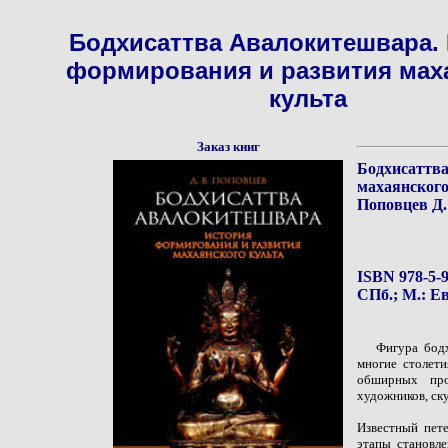
Бодхисаттва Авалокитешвара.
формирования и развития мах
культа
Заказ книг
Бодхисаттв
махаянского
Поповцев Д.
ISBN 978-5-9
СПб.; М.: Ев
Фигура бод
многие столети
обширных прос
художников, ску
Известный пет
этапы становле