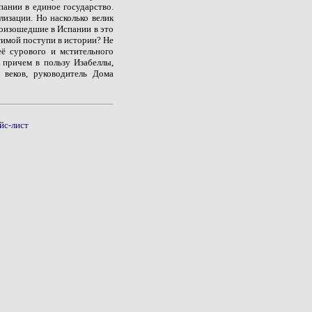
ании в единое государство.
лизации. Но насколько велик
роизошедшие в Испании в это
тимой поступи в истории? Не
её сурового и мстительного
 причем в пользу Изабеллы,
 веков, руководитель Дома
йс-лист