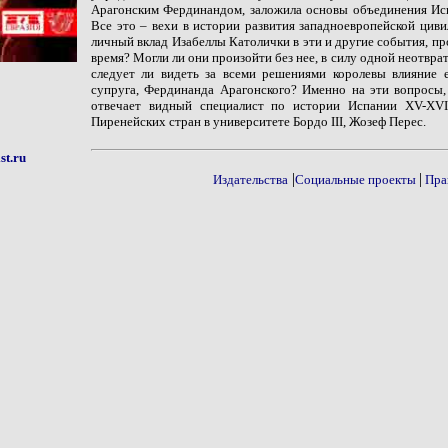
Арагонским Фердинандом, заложила основы объединения Исп
Все это – вехи в истории развития западноевропейской циви
личный вклад Изабеллы Католички в эти и другие события, п
время? Могли ли они произойти без нее, в силу одной неотвра
следует ли видеть за всеми решениями королевы влияние 
супруга, Фердинанда Арагонского? Именно на эти вопросы,
отвечает видный специалист по истории Испании XV-XVI
Пиренейских стран в университете Бордо III, Жозеф Перес.
st.ru
|
|
Издательства
Социальные проекты
Пра