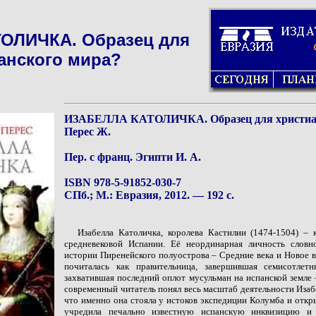
ОЛИЧКА. Образец для
анского мира?
ИЗАБЕЛЛА КАТОЛИЧКА. Образец для христиан
Перес Ж.
Пер. с франц. Эгипти И. А.
ISBN 978-5-91852-030-7
СПб.; М.: Евразия, 2012. — 192 с.
Изабелла Католичка, королева Кастилии (1474-1504) –
средневековой Испании. Её неординарная личность словн
истории Пиренейского полуострова – Средние века и Новое в
почиталась как правительница, завершившая семисотле
захватившая последний оплот мусульман на испанской земле
современный читатель понял весь масштаб деятельности Изаб
что именно она стояла у истоков экспедиции Колумба и отк
учредила печально известную испанскую инквизицию и