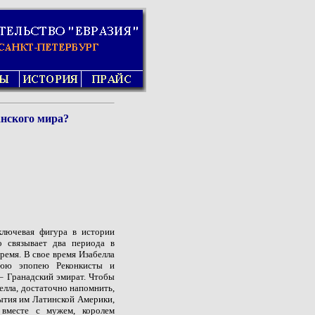
ского мира?
 ключевая фигура в истории
о связывает два периода в
ремя. В свое время Изабелла
тнюю эпопею Реконкисты и
 – Гранадский эмират. Чтобы
елла, достаточно напомнить,
рытия им Латинской Америки,
 вместе с мужем, королем