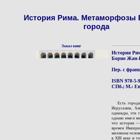
История Рима. Метаморфозы 
города
Заказ книг
История Рим
Борио Жан-
Пер. с фран
ISBN 978-5-9
СПб.; М.: Ев
Есть город
Иерусалим, Ал
однажды, эти г
однако имя и м
что история — 
времен Империи
миллиона челове
в XIII веке и 