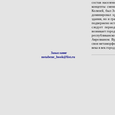
состав населен
концепты сменя
Колизей, был З
доминировал х
здания, но и г
подвержено ист
следует перио
возникает город
республиканс
Аврелианом. Вр
свои метаморфо
века в век горо
Заказ книг
notabene_book@list.ru