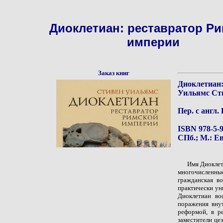
Диоклетиан: реставратор Р
империи
Заказ книг
Диоклетиан:
Уильямс Ст
Пер. с англ.
ISBN 978-5-9
СПб.; М.: Ев
Имя Диоклет
многочисленны
гражданская во
практически ун
Диоклетиан во
поражения вну
реформой, в ре
заместители це