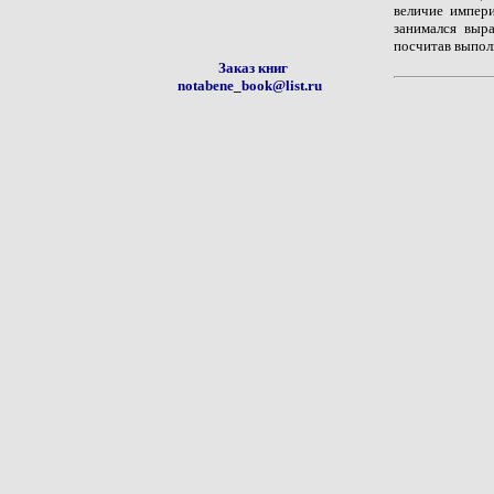
величие импери
занимался выр
посчитав выпол
Заказ книг
notabene_book@list.ru