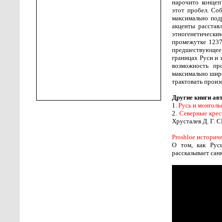
нарочито концеп
этот пробел. Со
максимально под
акценты расстав
этногенетически
промежутке 1237
предшествующее и
границах Руси и 
возможность пр
максимально широ
трактовать прои
Другие книги ав
1.
Русь и монгольс
2.
Северные крес
Хрусталев Д. Г. С
Proshloe историч
О том, как Рус
рассказывает сан