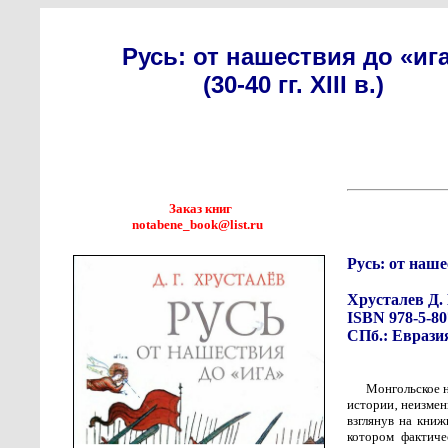
Русь: от нашествия до «иг
(30-40 гг. XIII в.)
Заказ книг
notabene_book@list.ru
Русь: от нашес
Хрусталев Д. 
ISBN 978-5-80
СПб.: Евразия, 
Монгольское 
истории‚ неизмен
взглянув на кни
котором фактиче