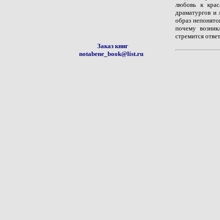
любовь к крас
драматургов и 
образ непонято
почему возник
стремится отве
Заказ книг
notabene_book@list.ru