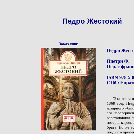
Педро Жестокий
Заказ книг
Педро Жест
Пиетри Ф.
Пер. с фран
ISBN 978-5-8
СПб.: Евразия
"Эта книга 
1369 год. Пед
коварного убий
его несовершен
восстановили п
потерял короле
брата. Но не в
позднего време