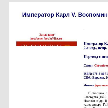
Император Карл V. Воспомин
Заказ книг
notabene_book@list.ru
Император Ка
2-е изд., испр.
Перевод с ис
Серия:
Chronico
ISBN: 978-5-8071
СПб.: Евразия, 2
Читать
фрагмен
В сборнике о
Габсбурга (1500-
Неаполя и др. В
камердинеру Гий