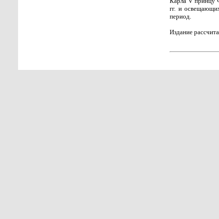
Карла V принцу 
гг. и освещающи
период.
Издание рассчита