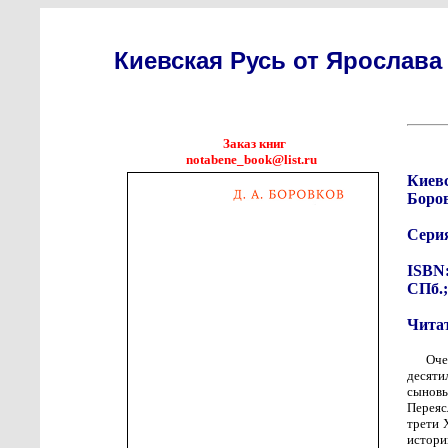
Киевская Русь от Ярослав
Заказ книг
notabene_book@list.ru
Киев
Боров
Сери
ISBN:
СПб.;
Чита
Оче
десят
сыновь
Переяс
трети 
истори