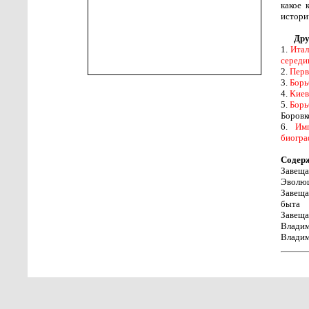
какое 
истори
Дру
1.
Итал
середин
2.
Перв
3.
Борь
4.
Киев
5.
Борь
Боровко
6.
Им
биогра
Содер
Завеща
Эволюц
Завеща
быта
Завеща
Владим
Владим