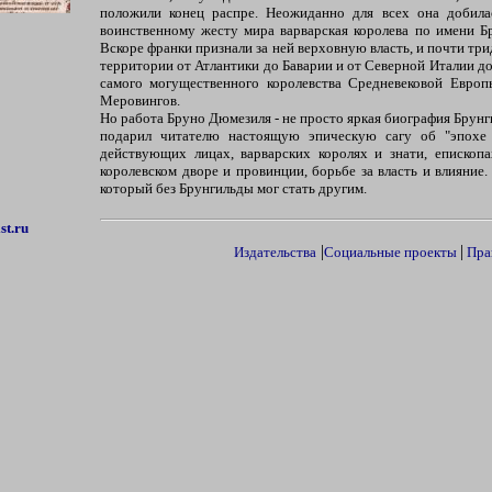
положили конец распре. Неожиданно для всех она добилас
воинственному жесту мира варварская королева по имени Б
Вскоре франки признали за ней верховную власть, и почти три
территории от Атлантики до Баварии и от Северной Италии до 
самого могущественного королевства Средневековой Европ
Меровингов.
Но работа Бруно Дюмезиля - не просто яркая биография Брун
подарил читателю настоящую эпическую сагу об "эпохе 
действующих лицах, варварских королях и знати, епископ
королевском дворе и провинции, борьбе за власть и влияние.
который без Брунгильды мог стать другим.
st.ru
|
|
Издательства
Социальные проекты
Пра