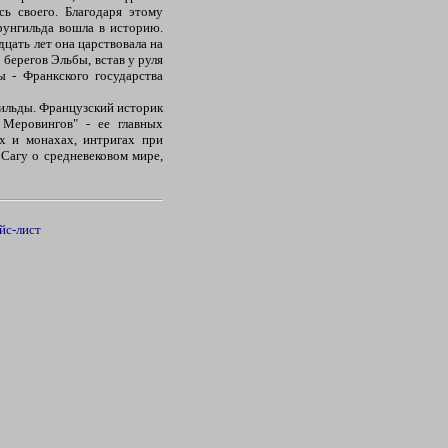
ь своего. Благодаря этому
рунгильда вошла в историю.
дцать лет она царствовала на
берегов Эльбы, встав у руля
ы - Франкского государства
гильды. Французский историк
Меровингов" - ее главных
ах и монахах, интригах при
 Сагу о средневековом мире,
йс-лист