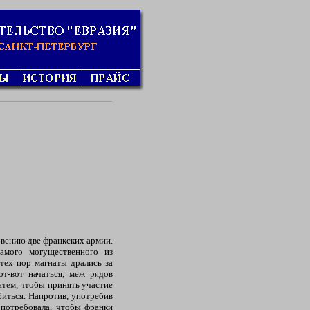
овению две франкских армии.
амого могущественного из
 тех пор магнаты дрались за
от-вот начаться, меж рядов
атем, чтобы принять участие
биться. Напротив, употребив
 потребовала, чтобы франки