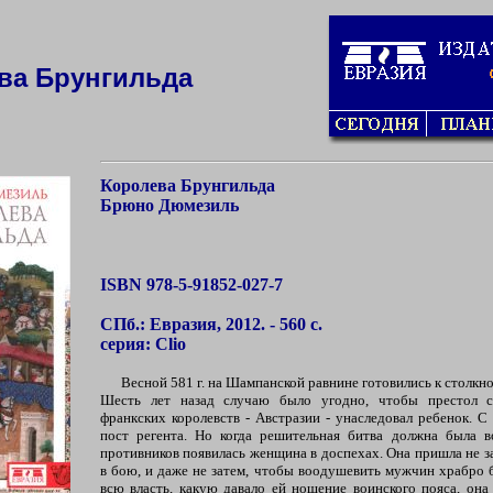
ва Брунгильда
Королева Брунгильда
Брюно Дюмезиль
ISBN 978-5-91852-027-7
СПб.: Евразия, 2012. - 560 с.
серия: Clio
Весной 581 г. на Шампанской равнине готовились к столкн
Шесть лет назад случаю было угодно, чтобы престол с
франкских королевств - Австразии - унаследовал ребенок. С
пост регента. Но когда решительная битва должна была в
противников появилась женщина в доспехах. Она пришла не з
в бою, и даже не затем, чтобы воодушевить мужчин храбро 
всю власть, какую давало ей ношение воинского пояса, она